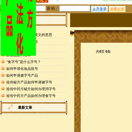
用户名：
密 码：
站内公告
检测报告封面缩写英文的意思
申请专利的25个好处
药食同源目录
共
0
页
0
条
新食品原料名单
“食字号”是什么字号？
如何申请化妆品批号
如何申请健字号产品
祖传秘方产品如何申请健字号
祖传中药方秘方如何办理消字号
祖传中药方产品如何办理食字号
最新文章