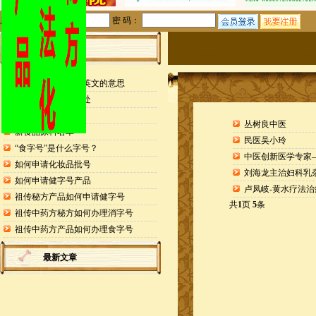
用户名：
密 码：
站内公告
检测报告封面缩写英文的意思
申请专利的25个好处
药食同源目录
丛树良中医
新食品原料名单
民医吴小玲
“食字号”是什么字号？
中医创新医学专家
如何申请化妆品批号
刘海龙主治妇科乳
如何申请健字号产品
卢凤岐-黄水疗法
祖传秘方产品如何申请健字号
共
1
页
5
条
祖传中药方秘方如何办理消字号
祖传中药方产品如何办理食字号
最新文章