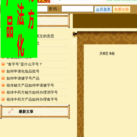
用户名：
密 码：
站内公告
检测报告封面缩写英文的意思
申请专利的25个好处
药食同源目录
共
0
页
0
条
新食品原料名单
“食字号”是什么字号？
如何申请化妆品批号
如何申请健字号产品
祖传秘方产品如何申请健字号
祖传中药方秘方如何办理消字号
祖传中药方产品如何办理食字号
最新文章