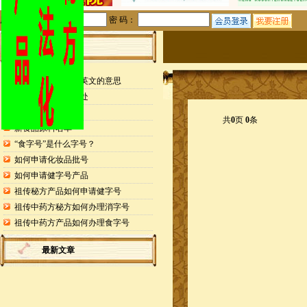
用户名：
密 码：
站内公告
检测报告封面缩写英文的意思
申请专利的25个好处
药食同源目录
共
0
页
0
条
新食品原料名单
“食字号”是什么字号？
如何申请化妆品批号
如何申请健字号产品
祖传秘方产品如何申请健字号
祖传中药方秘方如何办理消字号
祖传中药方产品如何办理食字号
最新文章