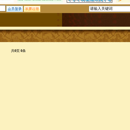
共
0
页
0
条