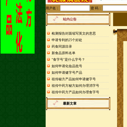
用户名：
密 码：
站内公告
检测报告封面缩写英文的意思
申请专利的25个好处
药食同源目录
新食品原料名单
“食字号”是什么字号？
如何申请化妆品批号
如何申请健字号产品
祖传秘方产品如何申请健字号
祖传中药方秘方如何办理消字号
祖传中药方产品如何办理食字号
最新文章