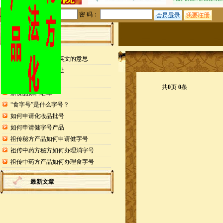
用户名：
密 码：
站内公告
检测报告封面缩写英文的意思
申请专利的25个好处
药食同源目录
共
0
页
0
条
新食品原料名单
“食字号”是什么字号？
如何申请化妆品批号
如何申请健字号产品
祖传秘方产品如何申请健字号
祖传中药方秘方如何办理消字号
祖传中药方产品如何办理食字号
最新文章