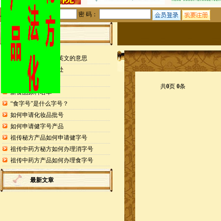
用户名：
密 码：
站内公告
检测报告封面缩写英文的意思
申请专利的25个好处
药食同源目录
共
0
页
0
条
新食品原料名单
“食字号”是什么字号？
如何申请化妆品批号
如何申请健字号产品
祖传秘方产品如何申请健字号
祖传中药方秘方如何办理消字号
祖传中药方产品如何办理食字号
最新文章