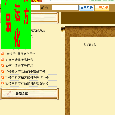
用户名：
密 码：
站内公告
检测报告封面缩写英文的意思
申请专利的25个好处
药食同源目录
共
0
页
0
条
新食品原料名单
“食字号”是什么字号？
如何申请化妆品批号
如何申请健字号产品
祖传秘方产品如何申请健字号
祖传中药方秘方如何办理消字号
祖传中药方产品如何办理食字号
最新文章