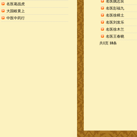
名医姚志良
名医葛战虎
名医彭福九
大国岐黄上
名医徐樟土
中医中药行
名医刘发乐
名医徐木兰
名医王春晓
共
1
页
18
条