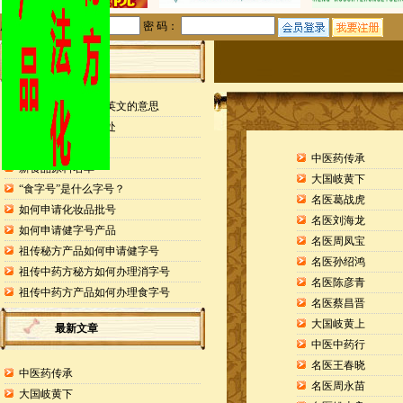
用户名：
密 码：
站内公告
检测报告封面缩写英文的意思
申请专利的25个好处
药食同源目录
中医药传承
新食品原料名单
大国岐黄下
“食字号”是什么字号？
名医葛战虎
如何申请化妆品批号
名医刘海龙
如何申请健字号产品
名医周凤宝
祖传秘方产品如何申请健字号
名医孙绍鸿
祖传中药方秘方如何办理消字号
名医陈彦青
祖传中药方产品如何办理食字号
名医蔡昌晋
大国岐黄上
最新文章
中医中药行
名医王春晓
中医药传承
名医周永苗
大国岐黄下