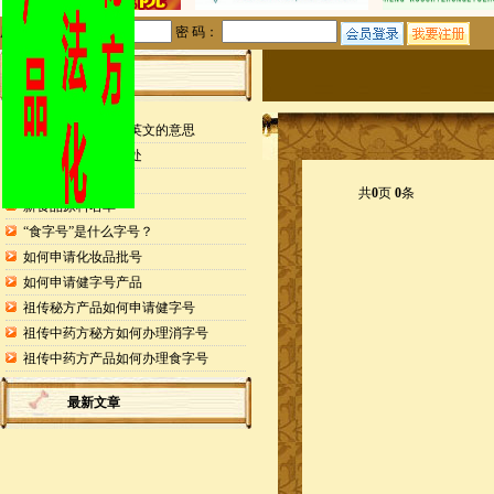
用户名：
密 码：
站内公告
检测报告封面缩写英文的意思
申请专利的25个好处
药食同源目录
共
0
页
0
条
新食品原料名单
“食字号”是什么字号？
如何申请化妆品批号
如何申请健字号产品
祖传秘方产品如何申请健字号
祖传中药方秘方如何办理消字号
祖传中药方产品如何办理食字号
最新文章