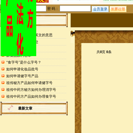
用户名：
密 码：
站内公告
检测报告封面缩写英文的意思
申请专利的25个好处
药食同源目录
共
0
页
0
条
新食品原料名单
“食字号”是什么字号？
如何申请化妆品批号
如何申请健字号产品
祖传秘方产品如何申请健字号
祖传中药方秘方如何办理消字号
祖传中药方产品如何办理食字号
最新文章