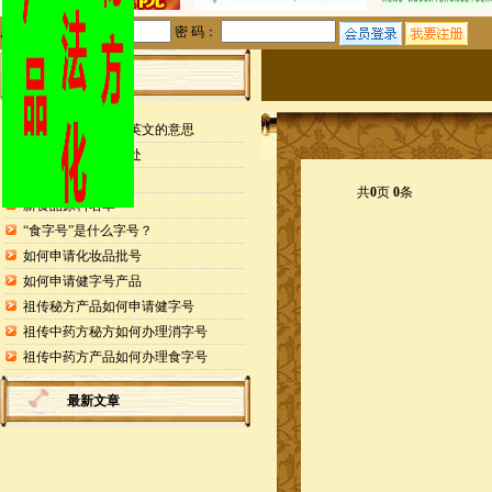
用户名：
密 码：
站内公告
检测报告封面缩写英文的意思
申请专利的25个好处
药食同源目录
共
0
页
0
条
新食品原料名单
“食字号”是什么字号？
如何申请化妆品批号
如何申请健字号产品
祖传秘方产品如何申请健字号
祖传中药方秘方如何办理消字号
祖传中药方产品如何办理食字号
最新文章