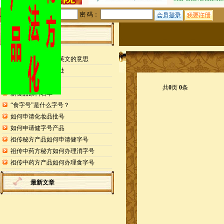
用户名：
密 码：
站内公告
检测报告封面缩写英文的意思
申请专利的25个好处
药食同源目录
共
0
页
0
条
新食品原料名单
“食字号”是什么字号？
如何申请化妆品批号
如何申请健字号产品
祖传秘方产品如何申请健字号
祖传中药方秘方如何办理消字号
祖传中药方产品如何办理食字号
最新文章