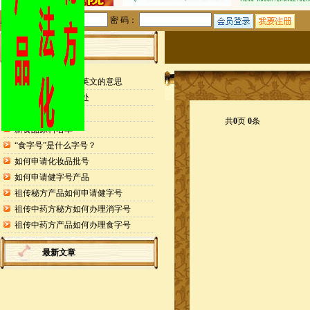
用户名：
密 码：
站内公告
检测报告封面缩写英文的意思
申请专利的25个好处
药食同源目录
共
0
页
0
条
新食品原料名单
“食字号”是什么字号？
如何申请化妆品批号
如何申请健字号产品
祖传秘方产品如何申请健字号
祖传中药方秘方如何办理消字号
祖传中药方产品如何办理食字号
最新文章