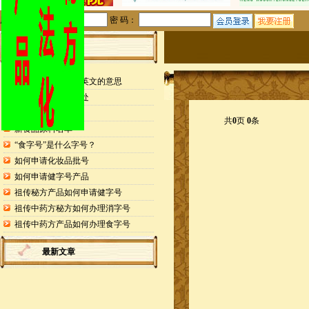
用户名：
密 码：
站内公告
检测报告封面缩写英文的意思
申请专利的25个好处
药食同源目录
共
0
页
0
条
新食品原料名单
“食字号”是什么字号？
如何申请化妆品批号
如何申请健字号产品
祖传秘方产品如何申请健字号
祖传中药方秘方如何办理消字号
祖传中药方产品如何办理食字号
最新文章