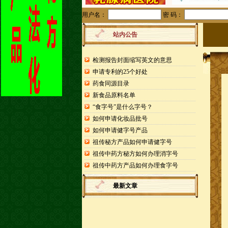
用户名：
密 码：
站内公告
检测报告封面缩写英文的意思
申请专利的25个好处
药食同源目录
新食品原料名单
“食字号”是什么字号？
如何申请化妆品批号
如何申请健字号产品
祖传秘方产品如何申请健字号
祖传中药方秘方如何办理消字号
祖传中药方产品如何办理食字号
最新文章