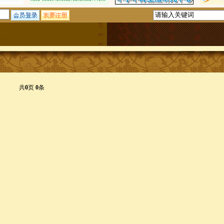
共
0
页
0
条