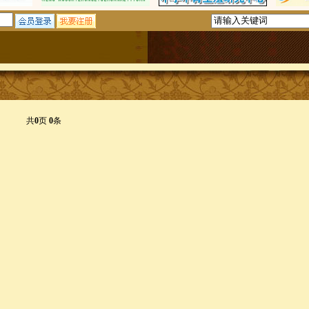
共
0
页
0
条