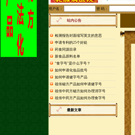
用户名：
密 码：
站内公告
检测报告封面缩写英文的意思
申请专利的25个好处
药食同源目录
新食品原料名单
“食字号”是什么字号？
如何申请化妆品批号
如何申请健字号产品
祖传秘方产品如何申请健字号
祖传中药方秘方如何办理消字号
祖传中药方产品如何办理食字号
最新文章