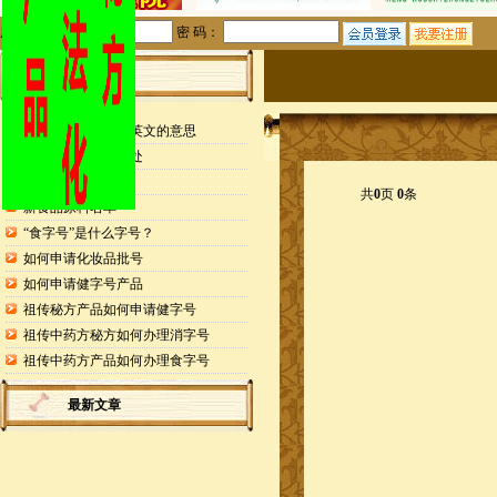
用户名：
密 码：
站内公告
检测报告封面缩写英文的意思
申请专利的25个好处
药食同源目录
共
0
页
0
条
新食品原料名单
“食字号”是什么字号？
如何申请化妆品批号
如何申请健字号产品
祖传秘方产品如何申请健字号
祖传中药方秘方如何办理消字号
祖传中药方产品如何办理食字号
最新文章